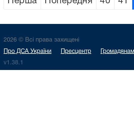
Перша
Попередня
40
41
2026 © Всі права захищені
Про ДСА України
Пресцентр
Громадяна
v1.38.1