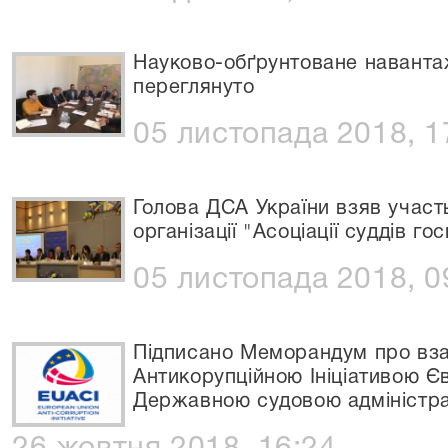
Науково-обґрунтоване наванта
переглянуто
05 листопада 2018, 1
Голова ДСА України взяв участ
організації "Асоціації суддів г
05 листопада 2018, 0
Підписано Меморандум про вз
Антикорупційною Ініціативою Єв
Державною судовою адміністра