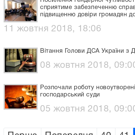
Посилення гендерної чутливост
сприятиме забезпеченню справ
підвищенню довіри громадян д
11 жовтня 2018, 18:06
Вітання Голови ДСА України з 
08 жовтня 2018, 09:0
Розпочали роботу новоутворені
господарський суди
05 жовтня 2018, 09:0