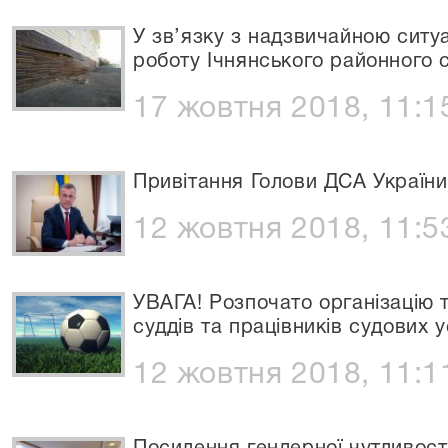
У зв’язку з надзвичайною ситу
роботу Ічнянського районного с
17 жовтня 2018, 11:1
Привітання Голови ДСА України
12 жовтня 2018, 11:5
УВАГА! Розпочато організацію т
суддів та працівників судових 
12 жовтня 2018, 11:1